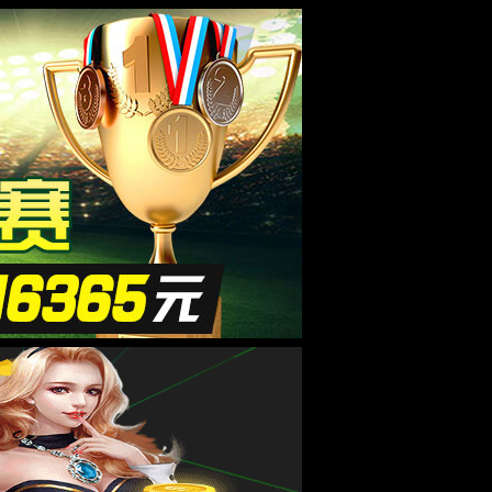
资质荣誉
集团成员
联系我们