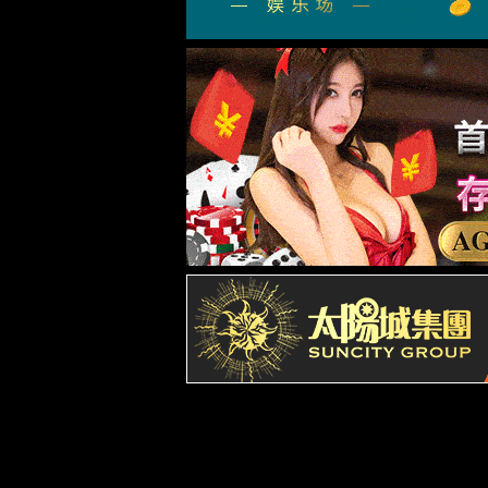
荣誉是一种无形的
财富，是对青岛绿色
城市废弃物处置有限
公司所取得成就的认
可和肯定，新的一
年，我们将不断追求
卓越，勇于承担责
任，
化
荣誉为
动力
，
在奋斗中砥砺前行。