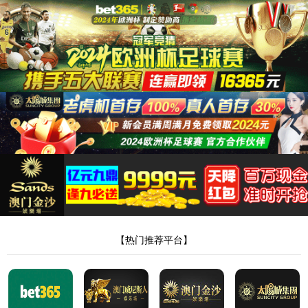
太阳成集团tyc9728
公司动态
行业新闻
技术资料
技术资料