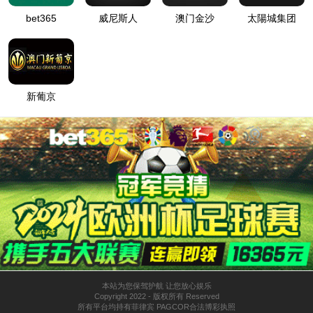
贺
青
岛
特
固
德
商
砼
被
中
国
散
装
水
泥
推
广
发
展
协
会
混
凝
土
专
业