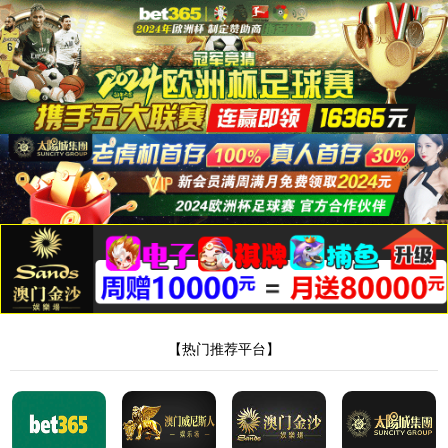
太阳成集团tyc9728
公司动态
行业新闻
技术资料
资讯中心
热
烈
祝